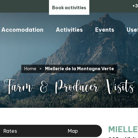
+3
Book activities
Accomodation
Activities
Events
Use
Home
>
Miellerie de la Montagne Verte
Farm & Producer Visits
MIELLE
Rates
Map