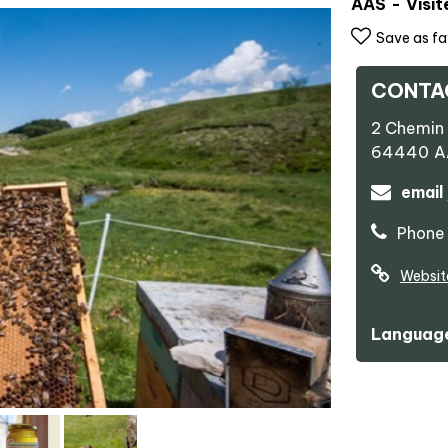
AAS
Visit
Save as fa
CONTA
2 Chemin 
64440
A
email
Phone 
Websit
Language