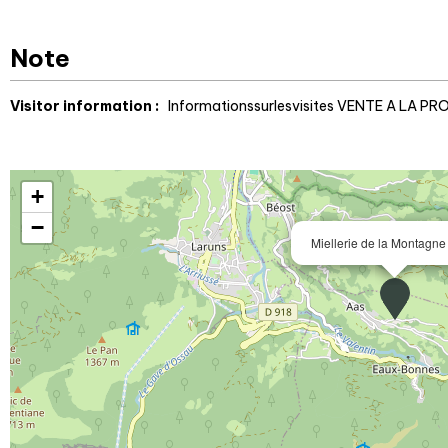
Note
Visitor information :
Informationssurlesvisites
VENTE A LA PR
+
−
Miellerie de la Montagne