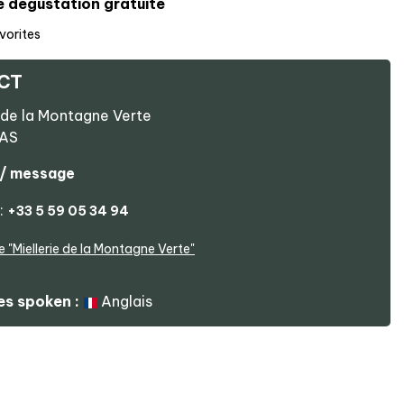
e dégustation gratuite
vorites
CT
de la Montagne Verte
AS
 / message
:
+33 5 59 05 34 94
e
"Miellerie de la Montagne Verte"
s spoken :
Anglais