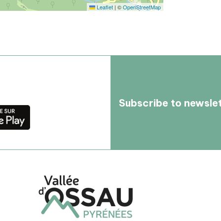
Leaflet
|
©
OpenStreetMap
Subscribe to newsle