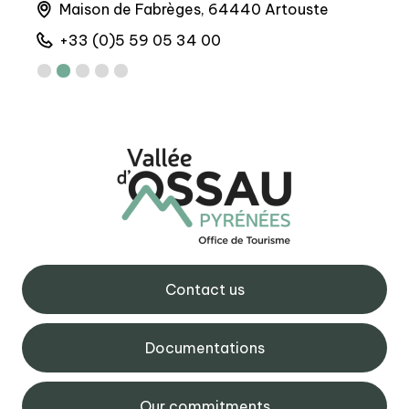
Maison de Fabrèges, 64440 Artouste
6 
+33 (0)5 59 05 34 00
+
Contact us
Documentations
Our commitments