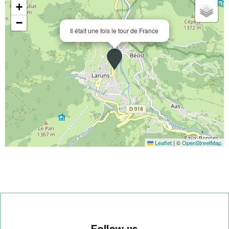
+
−
Il était une fois le tour de France
Leaflet
|
©
OpenStreetMap
Follow us