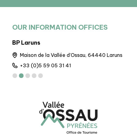
OUR INFORMATION OFFICES
BIT Gourette
BIT
runs
Maison de Gourette, 64440 Gourette
A
+33 (0)5 59 05 12 17
+