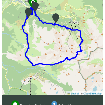
Leaflet
|
©
OpenStreetMap