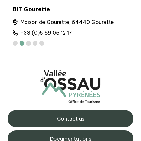
BIT Gourette
Arto
runs
Maison de Gourette, 64440 Gourette
M
+33 (0)5 59 05 12 17
+
Contact us
Documentations