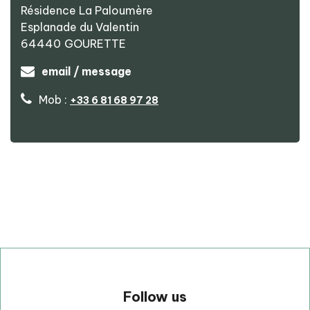
Résidence La Paloumère
−
Esplanade du Valentin
Supérette Coccinelle Express (anciennement Proxi)
64440
GOURETTE
email / message
Mob :
+33 6 81 68 97 28
p
Follow us