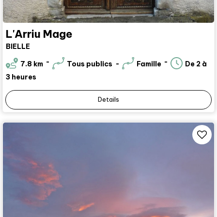
L'Arriu Mage
BIELLE
7.8
km
Tous publics
Famille
De 2 à
3 heures
Details