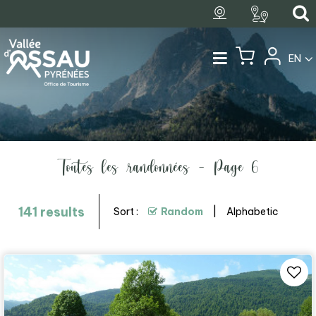
EN
Toutes les randonnées - Page 6
141
results
Sort :
Random
Alphabetic