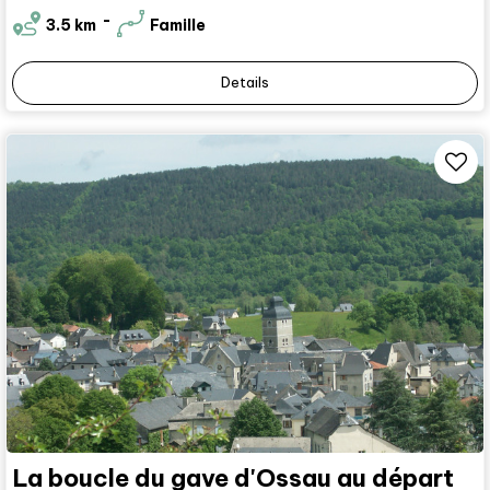
3.5
km
Famille
Details
La boucle du gave d'Ossau au départ