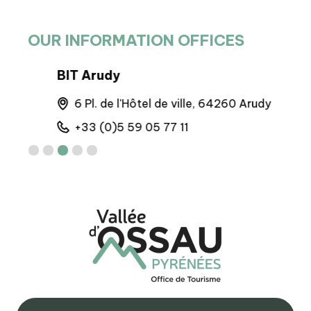
OUR INFORMATION OFFICES
BIT Arudy
BP 
6 Pl. de l'Hôtel de ville, 64260 Arudy
M
+33 (0)5 59 05 77 11
+