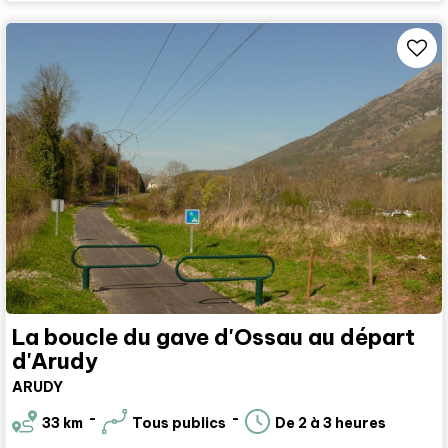
La boucle du gave d'Ossau au départ
d'Arudy
ARUDY
33
km
Tous publics
De 2 à 3 heures