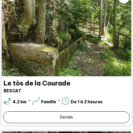
Le tòs de la Courade
BESCAT
4.2
km
Famille
De 1 à 2 heures
Details