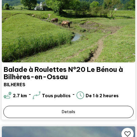
Balade à Roulettes N°20 Le Bénou à
Bilhères-en-Ossau
BILHERES
2.7
km
Tous publics
De 1 à 2 heures
Details